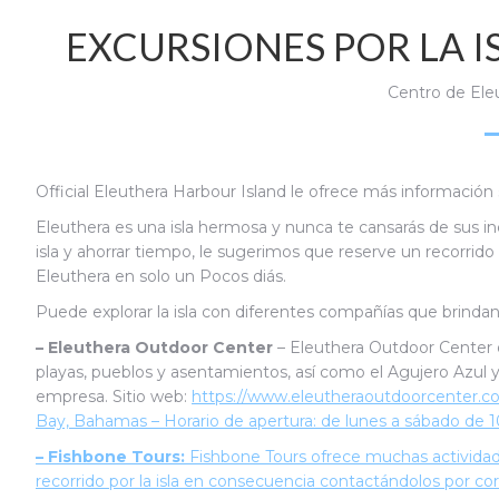
EXCURSIONES POR LA I
Centro de Ele
Official Eleuthera Harbour Island le ofrece más información s
Eleuthera es una isla hermosa y nunca te cansarás de sus incr
isla y ahorrar tiempo, le sugerimos que reserve un recorrido po
Eleuthera en solo un Pocos diás.
Puede explorar la isla con diferentes compañías que brindan se
– Eleuthera Outdoor Center
– Eleuthera Outdoor Center o
playas, pueblos y asentamientos, así como el Agujero Azul
empresa. Sitio web:
https://www.eleutheraoutdoorcenter.
Bay, Bahamas – Horario de apertura: de lunes a sábado de 10
– Fishbone Tours:
Fishbone Tours ofrece muchas actividades
recorrido por la isla en consecuencia contactándolos por c