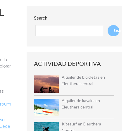
L
Search
Search
e la
ACTIVIDAD DEPORTIVA
plorar
Alquiler de bicicletas en
Eleuthera central
as
Alquiler de kayaks en
Tarpum
Eleuthera central
 su
Kitesurf en Eleuthera
puede
Central