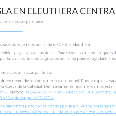
SLA EN ELEUTHERA CENTRA
uthera – Cosas para hacer
obre los recorridos por la isla en Central Eleuthera.
eíbles playas y puestas de sol. Para visitar los mejores lugares d
r la isla.
Los recorridos guiados por la isla pueden ayudarlo a ex
rvicios turísticos por la isla.
frece recorridos en bote, remo y esnórquel. Puede explorar vari
 y la Cueva de la Catedral. Definitivamente recomendamos esta
com
– Teléfono:
+1 242-470-6171
< /a> – Dirección: 1001 Bayfront, 
 a 16 h, domingo de 12 a 16 h.
 diferentes junto con recorridos por la isla. Puede personalizar
orreo electrónico o número de teléfono. Aparte de eso, también 