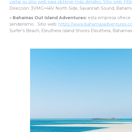
visitar su sitio web para obtener más detalles.
Sitio web:
htt
Dirección: 3VMG+46V North Side, Savannah Sound, Bahama
– Bahamas Out Island Adventures:
esta empresa ofrece di
senderismo… Sitio web:
https://www.bahamasadventures.
Surfer’s Beach, Eleuthera Island Shores Eleuthera, Bahamas –