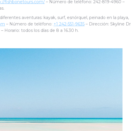
p://fishbonetours.com/
– Número de teléfono:
242-819-4960 –
s.
ferentes aventuras: kayak, surf, esnórquel, peinado en la playa,
com
– Número de teléfono:
+1 242-551-9635
– Dirección: Skyline Dr
 Horario: todos los días de 8 a 16.30 h.