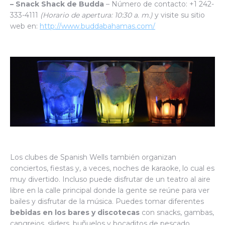
– Snack Shack de Budda
– Número de contacto: +1 242-
333-4111
(Horario de apertura: 10:30 a. m.)
y visite su sitio
web en:
http://www.buddabahamas.com/
Los clubes de Spanish Wells también organizan
conciertos, fiestas y, a veces, noches de karaoke, lo cual es
muy divertido. Incluso puede disfrutar de un teatro al aire
libre en la calle principal donde la gente se reúne para ver
bailes y disfrutar de la música. Puedes tomar diferentes
bebidas en los bares y discotecas
con snacks, gambas,
cangrejos, sliders, buñuelos y bocaditos de pescado