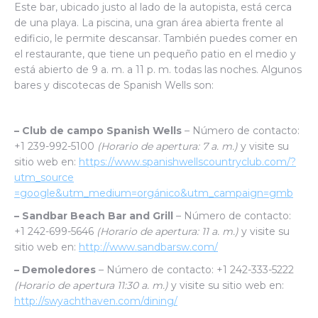
Este bar, ubicado justo al lado de la autopista, está cerca
de una playa. La piscina, una gran área abierta frente al
edificio, le permite descansar. También puedes comer en
el restaurante, que tiene un pequeño patio en el medio y
está abierto de 9 a. m. a 11 p. m. todas las noches. Algunos
bares y discotecas de Spanish Wells son:
– Club de campo Spanish Wells
– Número de contacto:
+1 239-992-5100
(Horario de apertura: 7 a. m.)
y visite su
sitio web en:
https://www.spanishwellscountryclub.com/?
utm_source
=google&utm_medium=orgánico&utm_campaign=gmb
– Sandbar Beach Bar and Grill
– Número de contacto:
+1 242-699-5646
(Horario de apertura: 11 a. m.)
y visite su
sitio web en:
http://www.sandbarsw.com/
– Demoledores
– Número de contacto: +1 242-333-5222
(Horario de apertura 11:30 a. m.)
y visite su sitio web en:
http://swyachthaven.com/dining/