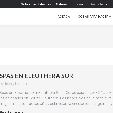
Sobre Las Bahamas
Galería
Información Importante
ACERCA
COSAS PARA HACER
SPAS EN ELEUTHERA SUR
Belleza y bienestar
Spas en Eleuthera SurEleuthera Sur – Cosas para hacer Official E
los balnearios en South Eleuthera. Los beneficios de la manicura y
mejoran la salud de las uñas, estimulan la circulación sanguínea
Read more