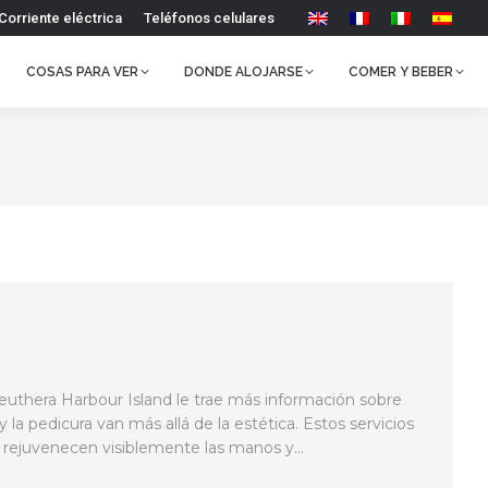
Corriente eléctrica
Teléfonos celulares
COSAS PARA VER
DONDE ALOJARSE
COMER Y BEBER
leuthera Harbour Island le trae más información sobre
 la pedicura van más allá de la estética. Estos servicios
 y rejuvenecen visiblemente las manos y…