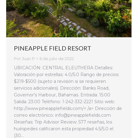
PINEAPPLE FIELD RESORT
Por
Juan P
6 de julio de 2022
UBICACIÓN: CENTRAL ELEUTHERA Detalles:
Valoración por estrellas: 4.0/5.0 Rango de precios:
$219-$500 (sujeto a revisión si se requieren
servicios adicionales). Dirección: Banks Road,
Governor’s Harbour, Bahamas. Entrada: 15:00
Salida: 23:00 Teléfono: 1-242-332-2221 Sitio web:
http://www.pineapplefields.com/< /a> Dirección de
correo electrónico: info@pineapplefields.com
Reseñas: Trip Advisor Review: 577 reseñas, los
huéspedes calificaron esta propiedad 4.5/5.0 el
(30…