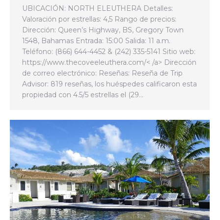
UBICACIÓN: NORTH ELEUTHERA Detalles:
Valoración por estrellas: 4,5 Rango de precios:
Dirección: Queen’s Highway, BS, Gregory Town
1548, Bahamas Entrada: 15:00 Salida: 11 a.m.
Teléfono: (866) 644-4452 & (242) 335-5141 Sitio web:
https://www.thecoveeleuthera.com/< /a> Dirección
de correo electrónico: Reseñas: Reseña de Trip
Advisor: 819 reseñas, los huéspedes calificaron esta
propiedad con 4.5/5 estrellas el (29…