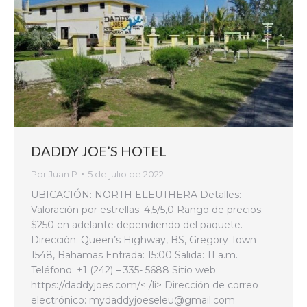
DADDY JOE’S HOTEL
Por
Juan P
5 de julio de 2022
UBICACIÓN: NORTH ELEUTHERA Detalles:
Valoración por estrellas: 4,5/5,0 Rango de precios:
$250 en adelante dependiendo del paquete.
Dirección: Queen’s Highway, BS, Gregory Town
1548, Bahamas Entrada: 15:00 Salida: 11 a.m.
Teléfono: +1 (242) – 335- 5688 Sitio web:
https://daddyjoes.com/< /li> Dirección de correo
electrónico: mydaddyjoeseleu@gmail.com