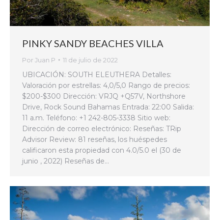
PINKY SANDY BEACHES VILLA
Por
Juan P
11 de julio de 2022
UBICACIÓN: SOUTH ELEUTHERA Detalles:
Valoración por estrellas: 4,0/5,0 Rango de precios:
$200-$300 Dirección: VRJQ +Q57V, Northshore
Drive, Rock Sound Bahamas Entrada: 22:00 Salida:
11 a.m. Teléfono: +1 242-805-3338 Sitio web:
Dirección de correo electrónico: Reseñas: TRip
Advisor Review: 81 reseñas, los huéspedes
calificaron esta propiedad con 4.0/5.0 el (30 de
junio , 2022) Reseñas de…