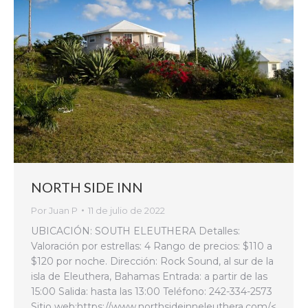
NORTH SIDE INN
Por
Juan P
11 de julio de 2022
UBICACIÓN: SOUTH ELEUTHERA Detalles:
Valoración por estrellas: 4 Rango de precios: $110 a
$120 por noche. Dirección: Rock Sound, al sur de la
isla de Eleuthera, Bahamas Entrada: a partir de las
15:00 Salida: hasta las 13:00 Teléfono: 242-334-2573
Sitio web:https://www.northsideinneleuthera.com/<