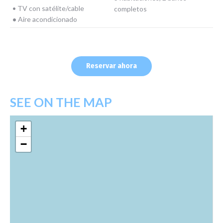
• TV con satélite/cable
completos
•
Aire acondicionado
Reservar ahora
SEE ON THE MAP
+
−