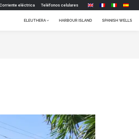
Corriente eléctrica
Teléfonos celulares
ELEUTHERA
HARBOUR ISLAND
SPANISH WELLS