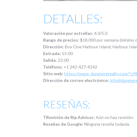
DETALLES:
Valoración por estrellas:
4.0/5.0
Rango de precios:
$18,000 por semana (mínimo d
Dirección:
Box One Harbour Island, Harbour Isla
Entrada:
15:00
Salida:
22:00
Teléfono:
+1 242-427-4142
Sitio web:
https://www .dunmorerealty.com/?cf
Dirección de correo electrónico:
info@dunmore
RESEÑAS:
T
Revisión de Rip Advisor:
Aún no hay revisión.
Reseñas de Google:
Ninguna reseña todavía.