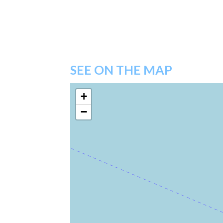
SEE ON THE MAP
+
−