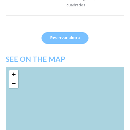
cuadrados
Reservar ahora
SEE ON THE MAP
+
−