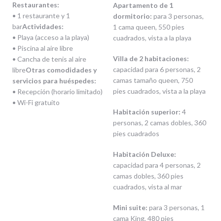
Restaurantes:
Apartamento de 1
• 1 restaurante y 1
dormitorio:
para 3 personas,
bar
Actividades:
1 cama queen, 550 pies
•
Playa (acceso a la playa)
cuadrados, vista a la playa
• Piscina al aire libre
Villa de 2 habitaciones:
• Cancha de tenis al aire
capacidad para 6 personas, 2
libre
Otras comodidades y
camas tamaño queen, 750
servicios para huéspedes:
pies cuadrados, vista a la playa
• Recepción (horario limitado)
• Wi-Fi gratuito
Habitación superior:
4
personas, 2 camas dobles, 360
pies cuadrados
Habitación Deluxe:
capacidad para 4 personas, 2
camas dobles, 360 pies
cuadrados, vista al mar
Mini suite:
para 3 personas, 1
cama King, 480 pies