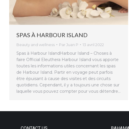
SPAS À HARBOUR ISLAND
Beauty and wellness
Par
Juan P
13 avril 2022
Spas à Harbour IslandHarbour Island – Choses à
faire Official Eleuthera Harbour Island vous apporte
toutes les informations utiles concernant les spas
de Harbour Island. Partir en voyage peut parfois
être épuisant à cause des visites et des circuits
quotidiens. Cependant, il y a toujours une chose sur
laquelle vous pouvez compter pour vous détendre…
CONTACT US
BAHAM