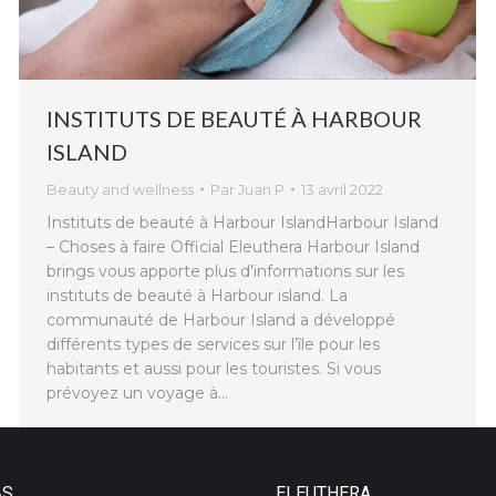
INSTITUTS DE BEAUTÉ À HARBOUR
ISLAND
Beauty and wellness
Par
Juan P
13 avril 2022
Instituts de beauté à Harbour IslandHarbour Island
– Choses à faire Official Eleuthera Harbour Island
brings vous apporte plus d’informations sur les
instituts de beauté à Harbour island. La
communauté de Harbour Island a développé
différents types de services sur l’île pour les
habitants et aussi pour les touristes. Si vous
prévoyez un voyage à…
AS
ELEUTHERA