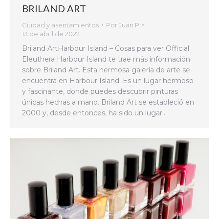
BRILAND ART
Ciudad y asentamientos
Por
Juan P
13 de abril de 2022
Briland ArtHarbour Island – Cosas para ver Official
Eleuthera Harbour Island te trae más información
sobre Briland Art. Esta hermosa galería de arte se
encuentra en Harbour Island. Es un lugar hermoso
y fascinante, donde puedes descubrir pinturas
únicas hechas a mano. Briland Art se estableció en
2000 y, desde entonces, ha sido un lugar…