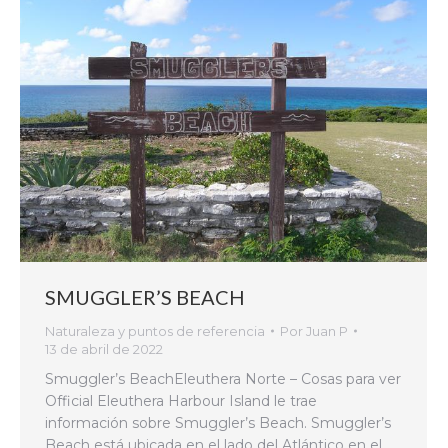
SMUGGLER’S BEACH
Naturaleza y puntos de referencia
Por
Juan P
13 de abril de 2022
Smuggler’s BeachEleuthera Norte – Cosas para ver
Official Eleuthera Harbour Island le trae
información sobre Smuggler’s Beach. Smuggler’s
Beach está ubicada en el lado del Atlántico en el