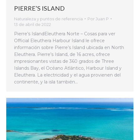
PIERRE’S ISLAND
Naturaleza y puntos de referencia
Por
Juan P
13 de abril de 2022
Pierre’s IslandEleuthera Norte – Cosas para ver
Official Eleuthera Harbour Island le ofrece
información sobre Pierre’s Island ubicada en North
Eleuthera. Pierre’s Island, de 16 acres, ofrece
impresionantes vistas de 360 grados de Three
Islands Bay, el Océano Atlántico, Harbour Island y
Eleuthera. La electricidad y el agua provienen del
continente, y la isla también…