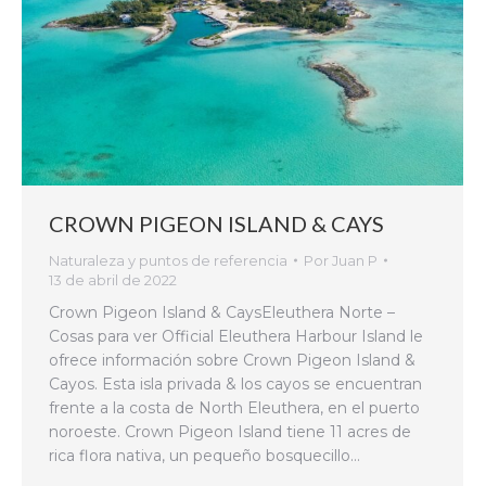
CROWN PIGEON ISLAND & CAYS
Naturaleza y puntos de referencia
Por
Juan P
13 de abril de 2022
Crown Pigeon Island & CaysEleuthera Norte –
Cosas para ver Official Eleuthera Harbour Island le
ofrece información sobre Crown Pigeon Island &
Cayos. Esta isla privada & los cayos se encuentran
frente a la costa de North Eleuthera, en el puerto
noroeste. Crown Pigeon Island tiene 11 acres de
rica flora nativa, un pequeño bosquecillo…