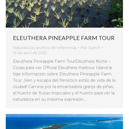
ELEUTHERA PINEAPPLE FARM TOUR
Naturaleza y puntos de referencia
Por
Juan P
13 de abril de 2022
Eleuthera Pineapple Farm TourEleuthera Norte –
Cosas para ver Official Eleuthera Harbour Island le
trae información sobre Eleuthera Pineapple Farm
Tour. ¡Ven y escapa del frenético estilo de vida de la
ciudad! Camine por la encantadora granja de piñas,
el huerto de frutas tropicales y el huerto para ver la
naturaleza en su máxima expresión.…