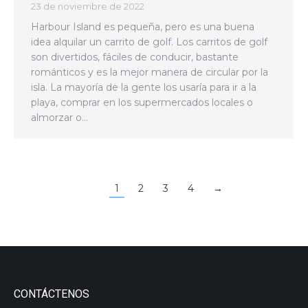
23 de noviembre de 2022
Harbour Island es pequeña, pero es una buena
idea alquilar un carrito de golf. Los carritos de golf
son divertidos, fáciles de conducir, bastante
románticos y es la mejor manera de circular por la
isla. La mayoría de la gente los usaría para ir a la
playa, comprar en los supermercados locales o
almorzar o…
1
2
3
4
→
CONTÁCTENOS