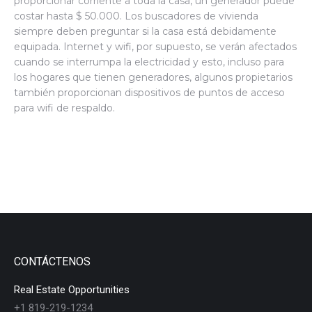
proporcionar corriente a toda la casa, un generador puede
costar hasta $ 50.000. Los buscadores de vivienda
siempre deben preguntar si la casa está debidamente
equipada. Internet y wifi, por supuesto, se verán afectados
cuando se interrumpa la electricidad y esto, incluso para
los hogares que tienen generadores, algunos propietarios
también proporcionan dispositivos de puntos de acceso
para wifi de respaldo.
CONTÁCTENOS
Real Estate Opportunities
+1 819-219-1234