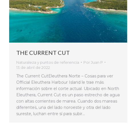
THE CURRENT CUT
Naturaleza y puntos de referencia
Por
Juan P
13 de abril de 2022
The Current CutEleuthera Norte – Cosas para ver
Official Eleuthera Harbour Island le trae más
información sobre el corte actual. Ubicado en North
Eleuthera, Current Cut es un paso estrecho de agua
con altas corrientes de marea. Cuando dos mareas
diferentes, una del lado noroeste y otra del lado
sureste, luchan entre sí para subir…