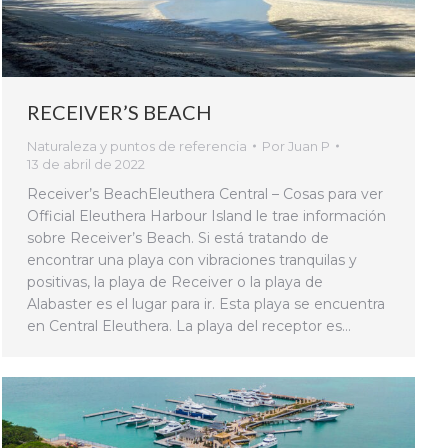
RECEIVER’S BEACH
Naturaleza y puntos de referencia
Por
Juan P
13 de abril de 2022
Receiver’s BeachEleuthera Central – Cosas para ver
Official Eleuthera Harbour Island le trae información
sobre Receiver’s Beach. Si está tratando de
encontrar una playa con vibraciones tranquilas y
positivas, la playa de Receiver o la playa de
Alabaster es el lugar para ir. Esta playa se encuentra
en Central Eleuthera. La playa del receptor es…