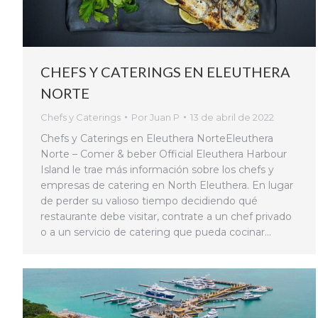
CHEFS Y CATERINGS EN ELEUTHERA
NORTE
Chefs y Caterings
Por
Juan P
13 de abril de 2022
Chefs y Caterings en Eleuthera NorteEleuthera
Norte – Comer & beber Official Eleuthera Harbour
Island le trae más información sobre los chefs y
empresas de catering en North Eleuthera. En lugar
de perder su valioso tiempo decidiendo qué
restaurante debe visitar, contrate a un chef privado
o a un servicio de catering que pueda cocinar…