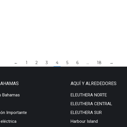
←
1
2
3
4
5
6
…
18
→
BAHAMAS
AQUÍ Y ALREDEDORES
s Bahamas
ELEUTHERA NORTE
ELEUTHERA CENTRAL
ión Importante
ELEUTHERA SUR
 eléctrica
Harbour Island