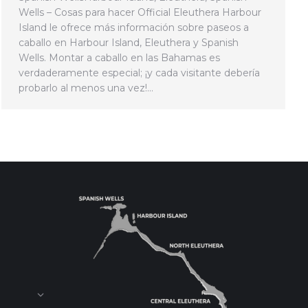
Wells – Cosas para hacer Official Eleuthera Harbour
Island le ofrece más información sobre paseos a
caballo en Harbour Island, Eleuthera y Spanish
Wells. Montar a caballo en las Bahamas es
verdaderamente especial; ¡y cada visitante debería
probarlo al menos una vez!…