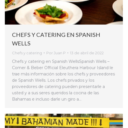
CHEFS Y CATERING EN SPANISH
WELLS
Chefs y catering
Por
Juan P
13 de abril de 2022
Chefs y catering en Spanish WellsSpanish Wells –
Comer & Beber Official Eleuthera Harbour Island le
trae más información sobre los chefs y proveedores
de Spanish Wells. Los chefs privados y los
proveedores de catering pueden presentarle a
usted y a sus seres queridos la cocina de las
Bahamas e incluso darle un giro a…