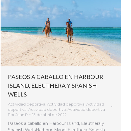
PASEOS A CABALLO EN HARBOUR
ISLAND, ELEUTHERA Y SPANISH
WELLS
Actividad deportiva
,
Actividad deportiva
,
Actividad
deportiva
,
Actividad deportiva
,
Actividad deportiva
Por
Juan P
13 de abril de 2022
Paseos a caballo en Harbour Island, Eleuthera y
Spanish WellsHarbour Island, Eleuthera, Spanish