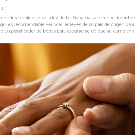
llí.
consideran válidos bajo la ley de las Bahamas y reconocidos int
argo, es recomendable verificar las leyes de su país de origen p
o un planificador de bodas para asegurarse de que se cumplan to