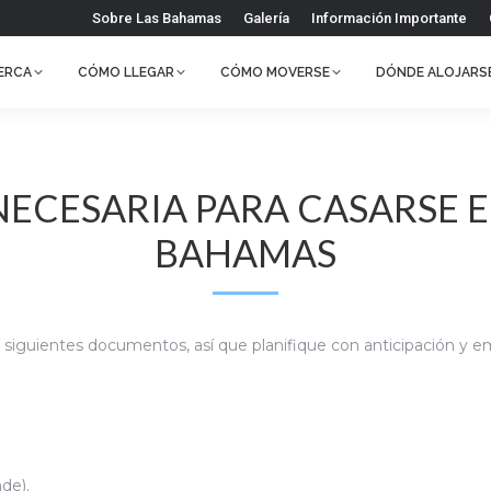
Sobre Las Bahamas
Galería
Información Importante
ERCA
CÓMO LLEGAR
CÓMO MOVERSE
DÓNDE ALOJARS
CESARIA PARA CASARSE E
BAHAMAS
os siguientes documentos, así que planifique con anticipación y
de).