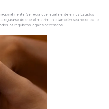
ernacionalmente. Se reconoce legalmente en los Estados
ara asegurarse de que el matrimonio también sea reconocido
dos los requisitos legales necesarios.