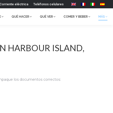
Corriente eléctrica
Teléfonos celulares
E
QUÉ HACER
QUÉ VER
COMER Y BEBER
MÁS
N HARBOUR ISLAND,
 empaque los documentos correctos: