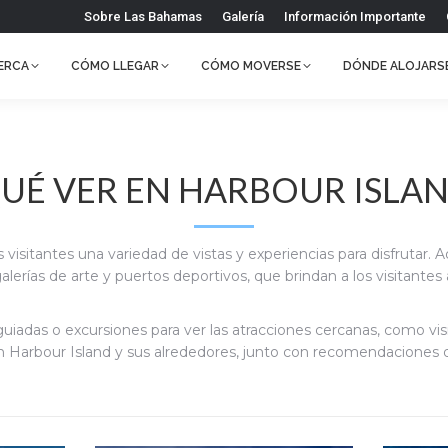
Sobre Las Bahamas
Galería
Información Importante
ERCA
CÓMO LLEGAR
CÓMO MOVERSE
DÓNDE ALOJARS
UÉ VER EN HARBOUR ISLA
visitantes una variedad de vistas y experiencias para disfrutar. 
alerías de arte y puertos deportivos, que brindan a los visitantes
tas guiadas o excursiones para ver las atracciones cercanas, como v
en Harbour Island y sus alrededores, junto con recomendaciones 