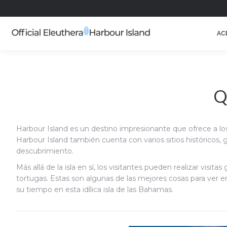
AC
Q
Harbour Island es un destino impresionante que ofrece a los 
Harbour Island también cuenta con varios sitios históricos, g
descubrimiento.
Más allá de la isla en sí, los visitantes pueden realizar visi
tortugas. Estas son algunas de las mejores cosas para ver 
su tiempo en esta idílica isla de las Bahamas.