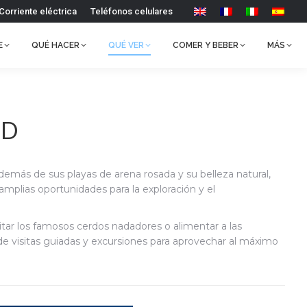
Corriente eléctrica
Teléfonos celulares
E
QUÉ HACER
QUÉ VER
COMER Y BEBER
MÁS
ND
Además de sus playas de arena rosada y su belleza natural,
 amplias oportunidades para la exploración y el
isitar los famosos cerdos nadadores o alimentar a las
de visitas guiadas y excursiones para aprovechar al máximo