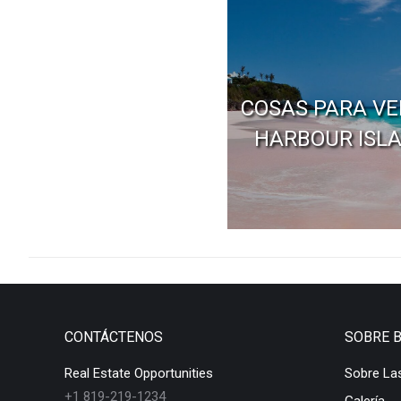
COSAS PARA VE
HARBOUR ISL
CONTÁCTENOS
SOBRE 
Real Estate Opportunities
Sobre La
+1 819-219-1234