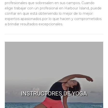
profesionales que sobresalen en sus campos. Cuando
elige trabajar con un profesional en Harbour Island, puede
confiar en que está obteniendo lo mejor de lo mejor:
expertos apasionados por lo que hacen y comprometidos
a brindar resultados excepcionales.
INSTRUCTORES DE YOGA