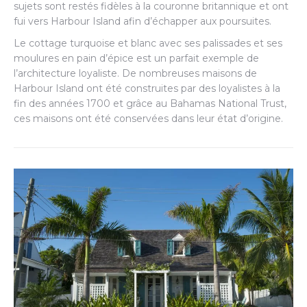
sujets sont restés fidèles à la couronne britannique et ont
fui vers Harbour Island afin d’échapper aux poursuites.
Le cottage turquoise et blanc avec ses palissades et ses
moulures en pain d’épice est un parfait exemple de
l’architecture loyaliste. De nombreuses maisons de
Harbour Island ont été construites par des loyalistes à la
fin des années 1700 et grâce au Bahamas National Trust,
ces maisons ont été conservées dans leur état d’origine.