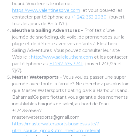
board. Voici leur site internet :
https://www.valentinesdive.com
et vous pouvez les
contacter par téléphone au
+1 242-333-2080
(ouvert
tous les jours de 8h à 17h).
Eleuthera Sailing Adventures
– Profitez d’une
journée de snorkeling, de voile, de promenades sur la
plage et de détente avec vos enfants à Eleuthera
Sailing Adventures. Vous pouvez consulter leur site
Web ici :
http://www.saileleuthera.com
et les contacter
par téléphone au
+1 242-475-3741
(ouvert 24h/24 et
7j/7).
Master Watersports
– Vous voulez passer une super
journée avec toute la famille? Ne cherchez pas plus loin
que Master Watersports floating park à Harbour Island,
Bahamas!Ce parc flottant vous garantie des moments
inoubliables baignés de soleil, au bord de l’eau
+12425546847
masterwatersports@gmail.com
https://masterwatersports.business.site/?
utm_source=gmb&utm_medium=referral