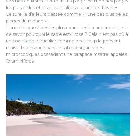
voisines de North Eleuthera. La plage est l’une des plages
les plus belles et les plus insolites du monde. Travel +
Leisure l’a d’ailleurs classée comme « l’une des plus belles
plages du monde ».
L’une des questions les plus courantes la concernant , est
de savoir pourquoi le sable est-il rose ? Cela n’est pas dû à
un coquillage particulier comme beaucoup le pensent,
mais à la présence dans le sable d’organismes
microscopiques possédant une carapace rosâtre, appelés
foraminifères.