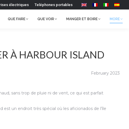
rises électriques
Teléphones portables
QUE FAIRE
QUE VOIR
MANGER ET BOIRE
MORE
ER À HARBOUR ISLAND
February 2023
ud, sans trop de pluie ni de vent, ce qui est parfait
st un endroit très spécial où les aficionados de l’île