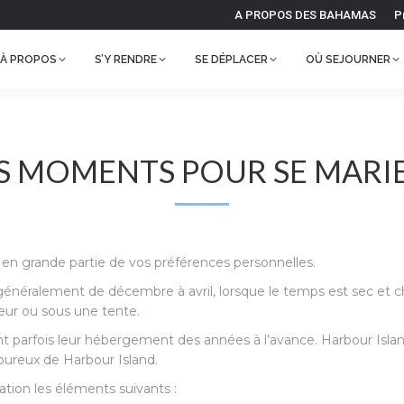
A PROPOS DES BAHAMAS
P
À PROPOS
S’Y RENDRE
SE DÉPLACER
OÙ SEJOURNER
RES MOMENTS POUR SE MARI
 en grande partie de vos préférences personnelles.
généralement de décembre à avril, lorsque le temps est sec et cha
eur ou sous une tente.
t parfois leur hébergement des années à l’avance. Harbour Island e
moureux de Harbour Island.
ation les éléments suivants :