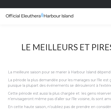
LE MEILLEURS ET PI
La meilleure saison pour se marier à Harbour Island dépend
La période la plus demandée pour les mariages sur l’île est 
puisque la plupart des événements se dérouleront à l’extéri
Cette période est aussi la plus chargée et les gens réserven
n’envisageront même pas d’aller sur l’île voisine, ils sont a
En cette haute saison, n’oubliez pas de prendre en considér